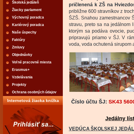
Školská jedáleň
pričlenená k ZŠ na Hviezdos
Žiacky parlament
približne 600 stravníkov z tro
Výchovný poradca
ŠZŠ. Snahou zamestnancov ŠJ 
stravu, preto sa na jedálnom l
Kariérový poradca
ktorým sa podáva ovocie, pud
Naše úspechy
pripravujú priamo v ŠJ. V rá
Faktúry
voda, voda ochutená sirupom a
Zmluvy
Objednávky
Voľné pracovné miesta
Erasmus+
Vzdelávania
Projekty
Ochrana osobných údajov
Internetová žiacka knižka
Číslo účtu ŠJ:
SK43 5600
Jedálny lís
VEDÚCA ŠKOLSKEJ JEDÁ