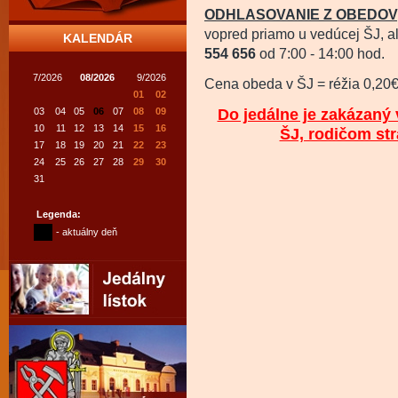
ODHLASOVANIE Z OBEDOV
vopred priamo u vedúcej ŠJ, al
KALENDÁR
554 656
od 7:00 - 14:00 hod.
7/2026
08/2026
9/2026
Cena obeda v ŠJ = réžia 0,20
01
02
Do jedálne je zakázaný 
03
04
05
06
07
08
09
10
11
12
13
14
15
16
ŠJ, rodičom st
17
18
19
20
21
22
23
24
25
26
27
28
29
30
31
Legenda:
- aktuálny deň