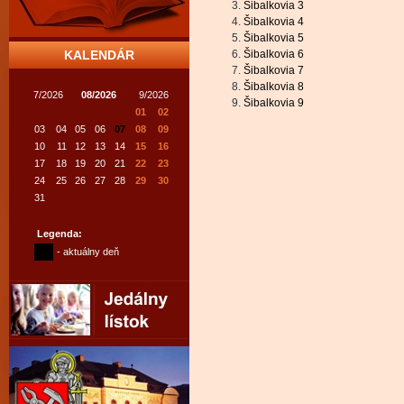
Šibalkovia 3
Šibalkovia 4
Šibalkovia 5
KALENDÁR
Šibalkovia 6
Šibalkovia 7
Šibalkovia 8
7/2026
08/2026
9/2026
Šibalkovia 9
01
02
03
04
05
06
07
08
09
10
11
12
13
14
15
16
17
18
19
20
21
22
23
24
25
26
27
28
29
30
31
Legenda:
- aktuálny deň