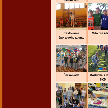
2024/2025
Testovanie
Míľa pre zd
športového talentu
Šarkaniáda
Rozlúčka s l
ŠKD