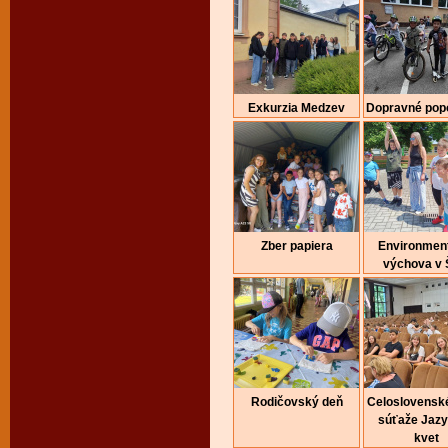
Exkurzia Medzev
Dopravné pop
Zber papiera
Environmen
výchova v
Rodičovský deň
Celoslovenské
súťaže Jaz
kvet