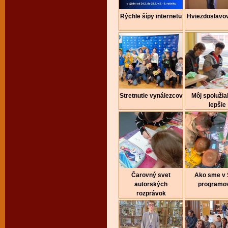
Rýchle šípy internetu
Hviezdoslavo
Stretnutie vynálezcov
Môj spolužia
lepšie
Čarovný svet
Ako sme v
autorských
programov
rozprávok