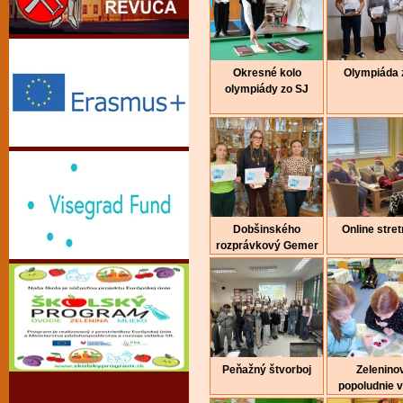
Okresné kolo
Olympiáda 
olympiády zo SJ
Dobšinského
Online stret
rozprávkový Gemer
Peňažný štvorboj
Zelenino
popoludnie 