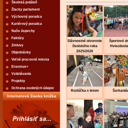
Školská jedáleň
Žiacky parlament
Výchovný poradca
Kariérový poradca
Naše úspechy
Faktúry
Slávnostné otvorenie
Športové dn
Zmluvy
školského roka
Hviezdosl
2025/2026
Objednávky
Voľné pracovné miesta
Erasmus+
Vzdelávania
Projekty
Ochrana osobných údajov
Rozlúčka s letom
Šarkaniá
Internetová žiacka knižka