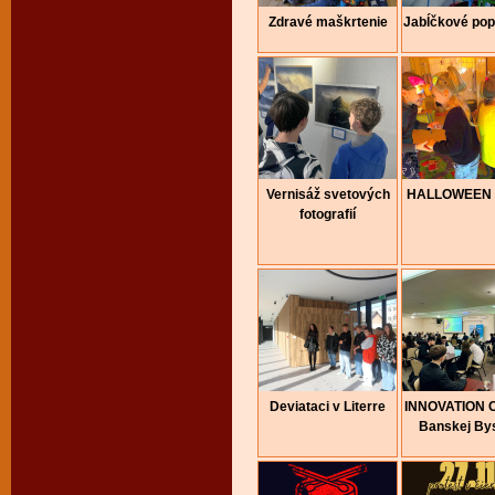
Zdravé maškrtenie
Jabĺčkové pop
Vernisáž svetových
HALLOWEEN 
fotografií
Deviataci v Literre
INNOVATION 
Banskej Bys