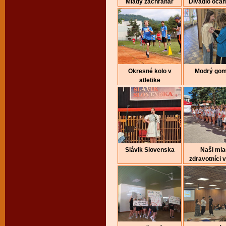
Mladý záchranár
Divadlo očam
Okresné kolo v
Modrý gom
atletike
Slávik Slovenska
Naši mla
zdravotníci v