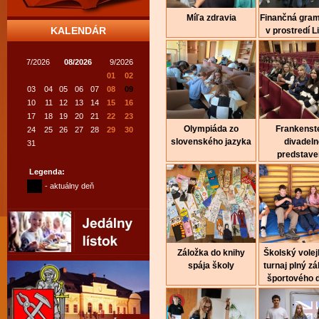
Míľa zdravia
Finančná gra
KALENDÁR
v prostredí Li
7/2026
08/2026
9/2026
01
02
03
04
05
06
07
08
09
10
11
12
13
14
15
16
17
18
19
20
21
22
23
Olympiáda zo
Frankenste
24
25
26
27
28
29
30
slovenského jazyka
divadeln
31
predstave
Legenda:
- aktuálny deň
Záložka do knihy
Školský volej
spája školy
turnaj plný z
športového 