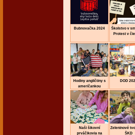
Bubnovačka 2024
Školstvo v sm
Protest v či
Hodiny angličtiny s
DOD 20
američankou
Naši šikovní
Zeleninové tvo
prváčikovia na
ŠKD