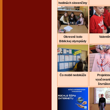
hodinách slovenčiny
Okresné kolo
Valentí
Biblickej olympiády
Čo mobil nedokáže
Projekto
vyučovani
štvrtáko