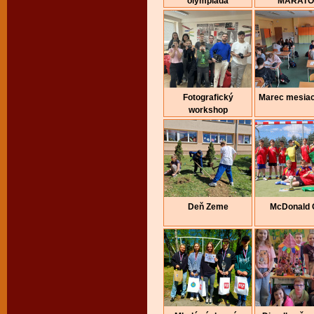
olympiáda
MARAT
Fotografický
Marec mesiac
workshop
Deň Zeme
McDonald 