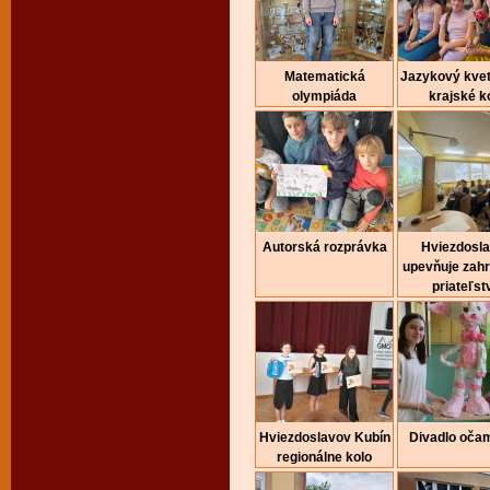
Matematická
Jazykový kvet
olympiáda
krajské k
Autorská rozprávka
Hviezdosl
upevňuje zah
priateľst
Hviezdoslavov Kubín
Divadlo očam
regionálne kolo