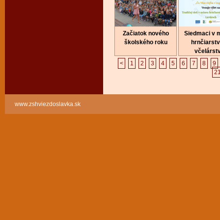
Začiatok nového
Siedmaci v 
školského roku
hrnčiarstv
včelárst
<
1
2
3
4
5
6
7
8
9
2
www.zshviezdoslavka.sk