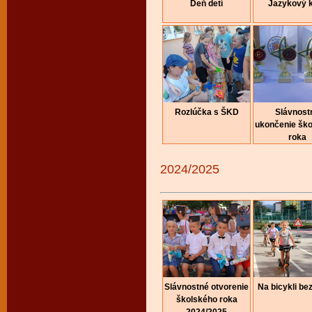
Deň detí
Jazykový 
Rozlúčka s ŠKD
Slávnost
ukončenie šk
roka
2024/2025
Slávnostné otvorenie
Na bicykli be
školského roka