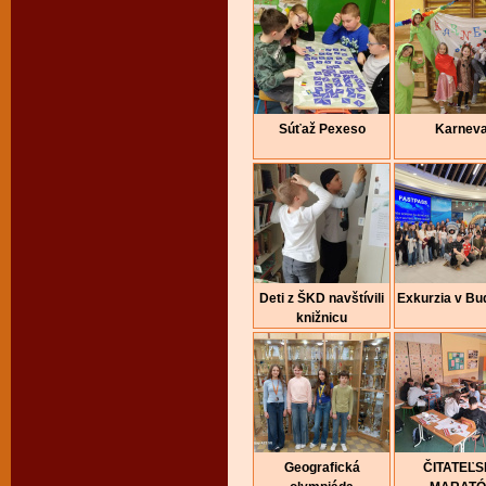
Súťaž Pexeso
Karneva
Deti z ŠKD navštívili
Exkurzia v Bu
knižnicu
Geografická
ČITATEĽ