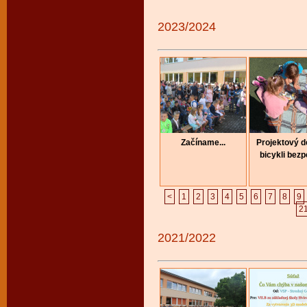
2023/2024
Začíname...
Projektový 
bicykli bez
<
1
2
3
4
5
6
7
8
9
2
2021/2022