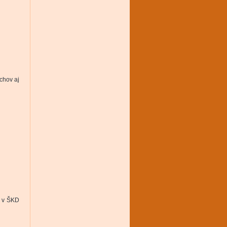
chov aj
a v ŠKD