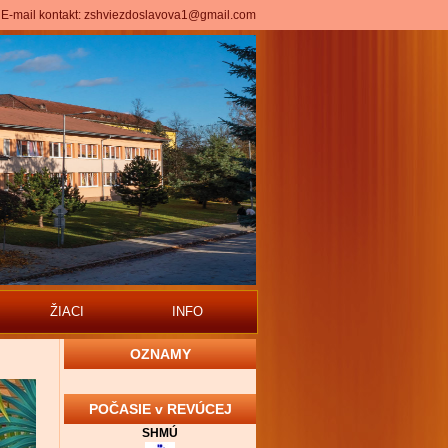
E-mail kontakt:
zshviezdoslavova1@gmail.com
ŽIACI
INFO
OZNAMY
POČASIE v REVÚCEJ
SHMÚ