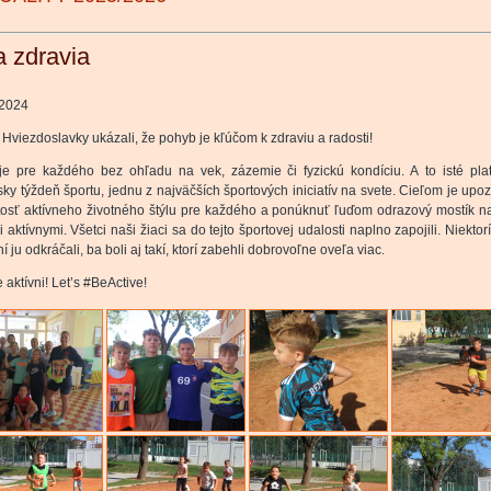
a zdravia
.2024
z Hviezdoslavky ukázali, že pohyb je kľúčom k zdraviu a radosti!
je pre každého bez ohľadu na vek, zázemie či fyzickú kondíciu. A to isté plat
ky týždeň športu, jednu z najväčších športových iniciatív na svete. Cieľom je upoz
tosť aktívneho životného štýlu pre každého a ponúknuť ľuďom odrazový mostík na
li aktívnymi. Všetci naši žiaci sa do tejto športovej udalosti naplno zapojili. Niektor
ní ju odkráčali, ba boli aj takí, ktorí zabehli dobrovoľne oveľa viac.
aktívni! Let’s #BeActive!