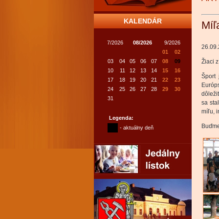
KALENDÁR
Míľ
7/2026
08/2026
9/2026
26.09
01
02
03
04
05
06
07
08
09
Žiaci 
10
11
12
13
14
15
16
Šport 
17
18
19
20
21
22
23
Európs
24
25
26
27
28
29
30
dôleži
31
sa sta
míľu, i
Legenda:
Buďme 
- aktuálny deň