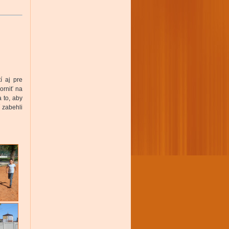
í aj pre
orniť na
 to, aby
í zabehli