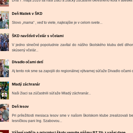
Dňa 7. mája 2026 sa naši žiaci a žiačky zúčastnili okresného kola v atletike.
Deň Matiek v ŠKD
Slovo „mama“ , veď to viete, najkrajšie je v celom svete...
ŠKD navštívil včelár s včelami
V jedno slnečné popoludnie zavítal do nášho školského klubu detí dlho
skúsený včelár...
Divadlo očami detí
Aj tento rok sme sa zapojili do regionálnej výtvarnej súťaže Divadlo očami de
Mladý záchranár
Naši žiaci sa zúčastnili súťaže Mladý záchranár...
Deň lesov
Pri príležitosti mesiaca lesov sme v našom školskom klube zrealizovali b
lesníčkou pani Ing. Szabovou...
Vážení rodičia a priaznivci školy venujte nášmu RZ 2% z vašej dane