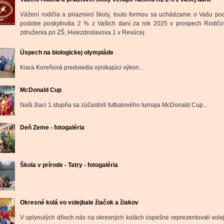
Vážení rodičia a priaznivci školy, touto formou sa uchádzame o Vašu po
podobe poskytnutia 2 % z Vašich daní za rok 2025 v prospech Rodič
združenia pri ZŠ, Hviezdoslavova 1 v Revúcej.
Úspech na biologickej olympiáde
Kiara Koreňová predviedla vynikajúci výkon...
McDonald Cup
Naši žiaci 1.stupňa sa zúčastnili futbalového turnaja McDonald Cup...
Deň Zeme - fotogaléria
Škola v prírode - Tatry - fotogaléria
Okresné kolá vo volejbale žiačok a žiakov
V uplynulých dňoch nás na okresných kolách úspešne reprezentovali vole