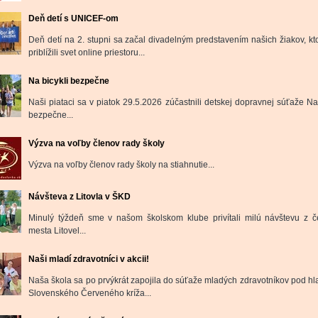
Deň detí s UNICEF-om
Deň detí na 2. stupni sa začal divadelným predstavením našich žiakov, kt
priblížili svet online priestoru...
Na bicykli bezpečne
Naši piataci sa v piatok 29.5.2026 zúčastnili detskej dopravnej súťaže Na 
bezpečne...
Výzva na voľby členov rady školy
Výzva na voľby členov rady školy na stiahnutie...
Návšteva z Litovla v ŠKD
Minulý týždeň sme v našom školskom klube privítali milú návštevu z 
mesta Litovel...
Naši mladí zdravotníci v akcii!
Naša škola sa po prvýkrát zapojila do súťaže mladých zdravotníkov pod hl
Slovenského Červeného kríža...