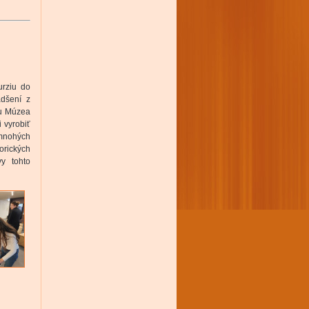
urziu do
adšení z
ku Múzea
 vyrobiť
 mnohých
rických
y tohto