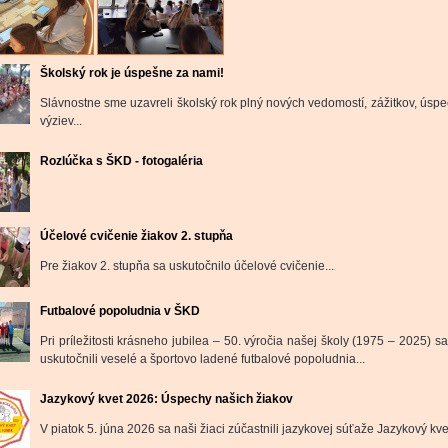
Školský rok je úspešne za nami!
Slávnostne sme uzavreli školský rok plný nových vedomostí, zážitkov, úspe
výziev...
Rozlúčka s ŠKD - fotogaléria
Účelové cvičenie žiakov 2. stupňa
Pre žiakov 2. stupňa sa uskutočnilo účelové cvičenie...
Futbalové popoludnia v ŠKD
Pri príležitosti krásneho jubilea – 50. výročia našej školy (1975 – 2025) s
uskutočnili veselé a športovo ladené futbalové popoludnia...
Jazykový kvet 2026: Úspechy našich žiakov
V piatok 5. júna 2026 sa naši žiaci zúčastnili jazykovej súťaže Jazykový kvet