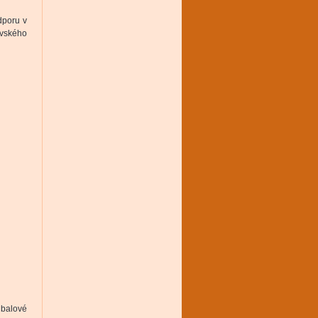
dporu v
ovského
jbalové