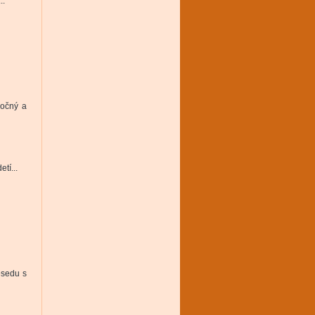
..
ročný a
tí...
esedu s