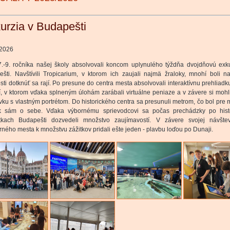
urzia v Budapešti
.2026
7.-9. ročníka našej školy absolvovali koncom uplynulého týždňa dvojdňovú exk
šti. Navštívili Tropicarium, v ktorom ich zaujali najmä žraloky, mnohí boli n
ti dotknúť sa rají. Po presune do centra mesta absolvovali interaktívnu prehliad
, v ktorom vďaka splneným úlohám zarábali virtuálne peniaze a v závere si mohli
ku s vlastným portrétom. Do historického centra sa presunuli metrom, čo bol pre
ok sám o sebe. Vďaka výbornému sprievodcovi sa počas prechádzky po histo
tkach Budapešti dozvedeli množstvo zaujímavostí. V závere svojej návštev
ného mesta k množstvu zážitkov pridali ešte jeden - plavbu loďou po Dunaji.