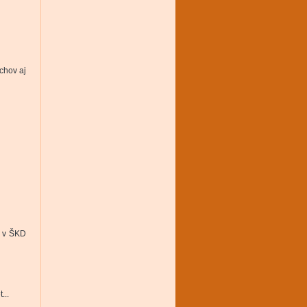
chov aj
a v ŠKD
...