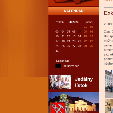
KALENDÁR
Exk
7/2026
08/2026
9/2026
23.03
01
02
03
04
05
06
07
08
09
Žiaci 
Budape
10
11
12
13
14
15
16
možnos
17
18
19
20
21
22
23
peňazí
24
25
26
27
28
29
30
bankov
31
zážit
pamia
Legenda:
nádher
- aktuálny deň