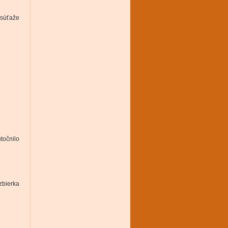
 súťaže
točnilo
zbierka