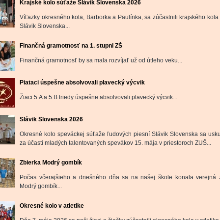
Krajské kolo súťaže Slávik Slovenska 2026
Víťazky okresného kola, Barborka a Paulínka, sa zúčastnili krajského kola
Slávik Slovenska...
Finančná gramotnosť na 1. stupni ZŠ
Finančná gramotnosť by sa mala rozvíjať už od útleho veku...
Piataci úspešne absolvovali plavecký výcvik
Žiaci 5.A a 5.B triedy úspešne absolvovali plavecký výcvik...
Slávik Slovenska 2026
Okresné kolo speváckej súťaže ľudových piesní Slávik Slovenska sa usku
za účasti mladých talentovaných spevákov 15. mája v priestoroch ZUŠ...
Zbierka Modrý gombík
Počas včerajšieho a dnešného dňa sa na našej škole konala verejná 
Modrý gombík...
Okresné kolo v atletike