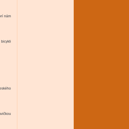
orí nám
bicykli
českého
avičkou