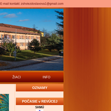
E-mail kontakt:
zshviezdoslavova1@gmail.com
ŽIACI
INFO
OZNAMY
POČASIE v REVÚCEJ
SHMÚ